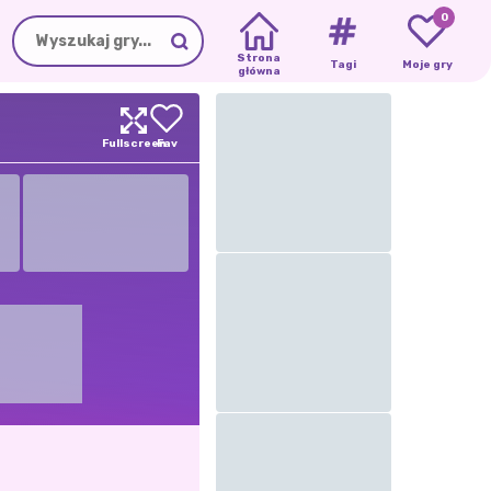
0
Strona
Tagi
Moje gry
główna