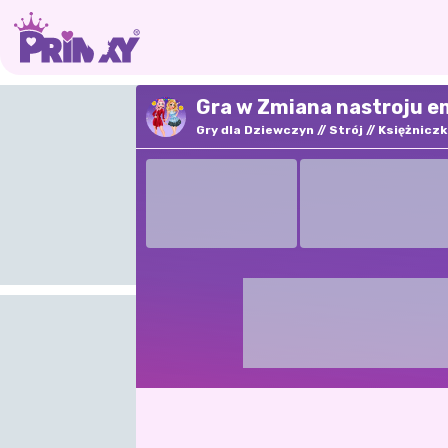
Gra w Zmiana nastroju em
Gry dla Dziewczyn
Strój
Księżniczk