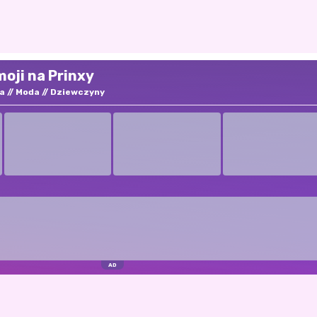
oji na Prinxy
a
Moda
Dziewczyny