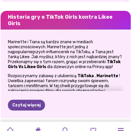
Historia gry o TikTok Girls kontra Likee
Girls
Marinette i Tiana są bardzo znane w mediach
społecznościowych. Marinette jest jedną z
najpopularniejszych influencerek na TikToku, a Tiana jest
fanką Likee. Jak myślisz, który z nich jest najbardziej znany?
Przekonajmy się o tym razem, grając w przebieranki
TikTok
Girls Vs Likee Girls
dla dziewczyn online na Prinxy.app!
Rozpoczynamy zabawę z ulubienicą
TikToka
,
Marinette
!
Uwielbia zapewniać fanom rozrywkę swoim śpiewem,
tańcem i minifilmami. W tej chwili przygotowuje się do
nakręcenia nowego filmu dla swoich obserwatorów i
potrzebuje Twojej pomocy przy wyborze stroju. Dołącz do
niej na początku w tej internetowej
grze w ubieranki
dla
Czytaj więcej
dziewczyn i zobacz, jaki styl inspirowany TikTokiem możesz
dla niej stworzyć. Do wyboru jest wiele dziewczęcych crop
topów, bluz z kapturem i koszulek anime. Połącz swoje
ulubione z dżinsowymi szortami, workowatymi spodniami
TIKTOK
ELSA
I
CO
BYM
UPIORNY
HALLOWEEN
OBSESJA
POLINEZYJSKA
KSIĘŻNICZKI
E-
WYZWANIE
dresowymi lub plisowaną spódnicą. Następnie poszukaj
GRA
POWRÓT
butów do wybranego stroju i nie zapomnij wybrać nowej