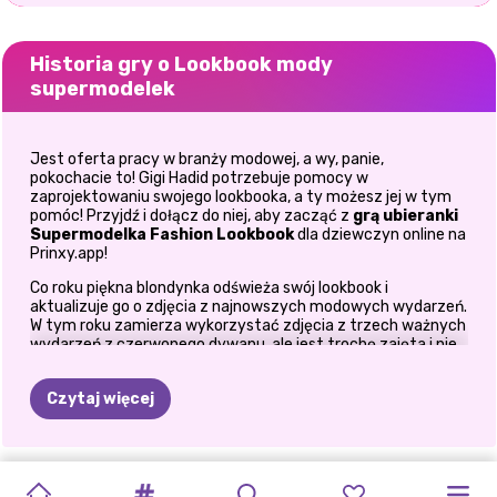
Historia gry o Lookbook mody
supermodelek
Jest oferta pracy w branży modowej, a wy, panie,
pokochacie to! Gigi Hadid potrzebuje pomocy w
zaprojektowaniu swojego lookbooka, a ty możesz jej w tym
pomóc! Przyjdź i dołącz do niej, aby zacząć z
grą ubieranki
Supermodelka Fashion Lookbook
dla dziewczyn online na
Prinxy.app!
Co roku piękna blondynka odświeża swój lookbook i
aktualizuje go o zdjęcia z najnowszych modowych wydarzeń.
W tym roku zamierza wykorzystać zdjęcia z trzech ważnych
wydarzeń z czerwonego dywanu, ale jest trochę zajęta i nie
radzi sobie z kreacjami na nadchodzące wydarzenia
modowe. Tutaj potrzebna jest Twoja pomoc w grze
Czytaj więcej
Supermodel Fashion Lookbook
dla dziewczyn. Zacznij od
tej zupełnie nowej
gry w ubieranie gwiazd
, zostań
osobistym doradcą Gigi ds. mody i zobacz, jakie
oszałamiające stylizacje możesz stworzyć dla naszej
CRYPTO
SUPERMODELKI
UBIERZ
TRANSFORMACJA
KARDASHIANKI
SUKNIA
UPIORNY
NASTOLETNIA
STYL
NAJLEPSZE
wspaniałej supermodelki. W grach tej dziewczyny będzie
WSPANIAŁY
ZNANI
uczestniczyć w pokazie mody, rozdaniu nagród