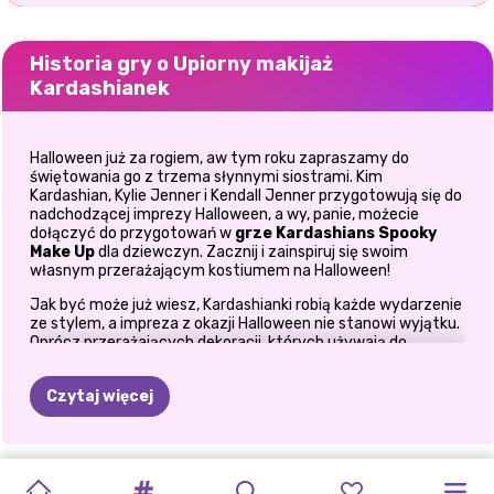
Historia gry o Upiorny makijaż
Kardashianek
Halloween już za rogiem, aw tym roku zapraszamy do
świętowania go z trzema słynnymi siostrami. Kim
Kardashian, Kylie Jenner i Kendall Jenner przygotowują się do
nadchodzącej imprezy Halloween, a wy, panie, możecie
dołączyć do przygotowań w
grze
Kardashians Spooky
Make Up
dla dziewczyn. Zacznij i zainspiruj się swoim
własnym przerażającym kostiumem na Halloween!
Jak być może już wiesz, Kardashianki robią każde wydarzenie
ze stylem, a impreza z okazji Halloween nie stanowi wyjątku.
Oprócz przerażających dekoracji, których używają do
dekoracji swoich domów na najciemniejszą noc w roku,
upewniają się również, że wybierają najnowsze kostiumy na
Czytaj więcej
imprezę Halloween. Ale w tym roku postanowili pójść jeszcze
dalej ze swoim wyglądem, więc zamierzają uzupełnić swoje
kostiumy o upiorne wzory twarzy. I o rany, z pewnością mają
super fajne pomysły! Ale przydałaby im się twoja pomoc, a
MIŁOŚĆ
W
NOWOROCZNE
PUDEŁKO
KONCERT
RÓŻOWE
TRENDY
W
SAMOUCZEK
UPIORNY
HALLOWEEN
HALLOWEENOWA
tutaj wkraczasz jako ich osobisty wizażysta.
STYL
HALLOWEENOW