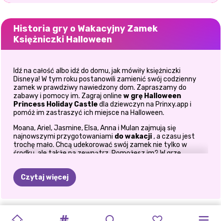
Historia gry o Wakacyjny Zamek
Księżniczki Halloween
Idź na całość albo idź do domu, jak mówiły księżniczki
Disneya! W tym roku postanowili zamienić swój codzienny
zamek w prawdziwy nawiedzony dom. Zapraszamy do
zabawy i pomocy im. Zagraj online
w grę
Halloween
Princess Holiday
Castle
dla dziewczyn na Prinxy.app i
pomóż im zastraszyć ich miejsce na Halloween.
Moana, Ariel, Jasmine, Elsa, Anna i Mulan zajmują się
najnowszymi przygotowaniami
do wakacji
, a czasu jest
trochę mało. Chcą udekorować swój zamek nie tylko w
środku, ale także na zewnątrz. Pomożesz im? W grze
Halloween Princess Holiday Castle
dla dziewczyn
przygotowaliśmy mnóstwo przerażających dekoracji,
Czytaj więcej
których możesz użyć, by wystraszyć ich zamek na czas
Halloween. Zerkniesz?
Rozpocznij pracę
projektanta
od udekorowania drzwi
MIŁOŚĆ
wejściowych do zamku. Tutaj możesz użyć wielu rzeźbionych
W
NOWOROCZNE
PUDEŁKO
KONCERT
RÓŻOWE
TRENDY
W
SAMOUCZEK
UPIORNY
HALLOWEEN
HALLOWEENOWA
STYL
HALLOWEENOW
dyni wypełnionych pysznymi cukierkami do ich cukierków.