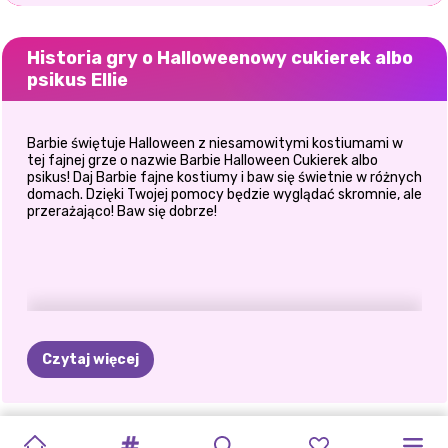
Historia gry o Halloweenowy cukierek albo
psikus Ellie
Barbie świętuje Halloween z niesamowitymi kostiumami w
tej fajnej grze o nazwie Barbie Halloween Cukierek albo
psikus! Daj Barbie fajne kostiumy i baw się świetnie w różnych
domach. Dzięki Twojej pomocy będzie wyglądać skromnie, ale
przerażająco! Baw się dobrze!
Czytaj więcej
NOWOROCZNE
STUDIO
MIEJSKIE
IMPREZA
TRENDY
Z
ESTETYKA
SAMOUCZEK
UPIORNY
HALLOWEEN
HALLOWEENOWA
STYL
HALLOWEENOW