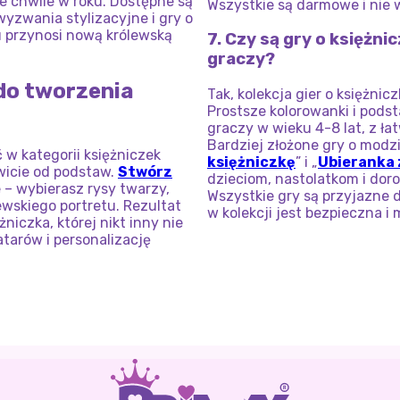
ze chwile w roku. Dostępne są
Wszystkie są darmowe i nie 
yzwania stylizacyjne i gry o
u przynosi nową królewską
7. Czy są gry o księżn
graczy?
 do tworzenia
Tak, kolekcja gier o księżni
Prostsze kolorowanki i pods
graczy w wieku 4-8 lat, z łat
Bardziej złożone gry o modzie
 w kategorii księżniczek
księżniczkę
” i „
Ubieranka 
owicie od podstaw.
Stwórz
dzieciom, nastolatkom i doro
 – wybierasz rysy twarzy,
Wszystkie gry są przyjazne 
lewskiego portretu. Rezultat
w kolekcji jest bezpieczna i
niczka, której nikt inny nie
atarów i personalizację