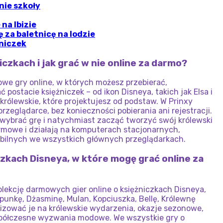
nie szkoły
na Ibizie
ę za baletnicę na lodzie
żniczek
iczkach i jak grać w nie online za darmo?
owe gry online, w których możesz przebierać,
postacie księżniczek – od ikon Disneya, takich jak Elsa i
 królewskie, które projektujesz od podstaw. W Prinxy
rzeglądarce, bez konieczności pobierania ani rejestracji.
wybrać grę i natychmiast zacząć tworzyć swój królewski
rmowe i działają na komputerach stacjonarnych,
obilnych we wszystkich głównych przeglądarkach.
iczkach Disneya, w które mogę grać online za
olekcję darmowych gier online o księżniczkach Disneya,
zpunkę, Dżasminę, Mulan, Kopciuszka, Bellę, Królewnę
ylizować je na królewskie wydarzenia, okazje sezonowe,
półczesne wyzwania modowe. We wszystkie gry o