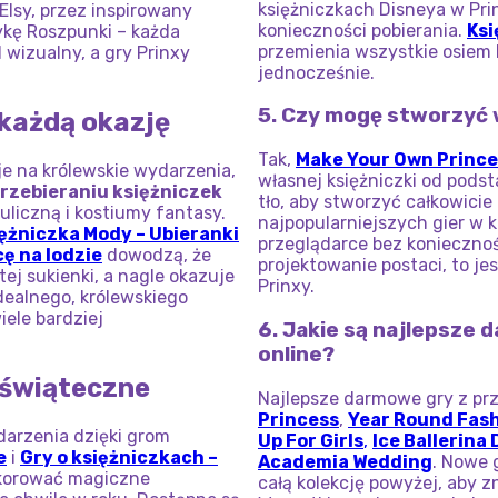
księżniczkach Disneya w Pri
Elsy, przez inspirowany
konieczności pobierania.
Ksi
ykę Roszpunki – każda
przemienia wszystkie osiem 
 wizualny, a gry Prinxy
jednocześnie.
5. Czy mogę stworzyć 
 każdą okazję
Tak,
Make Your Own Prince
e na królewskie wydarzenia,
własnej księżniczki od podsta
przebieraniu księżniczek
tło, aby stworzyć całkowicie
uliczną i kostiumy fantasy.
najpopularniejszych gier w k
ężniczka Mody – Ubieranki
przeglądarce bez koniecznośc
cę na lodzie
dowodzą, że
projektowanie postaci, to jes
ej sukienki, a nagle okazuje
Prinxy.
idealnego, królewskiego
iele bardziej
6. Jakie są najlepsze 
online?
i świąteczne
Najlepsze darmowe gry z prz
Princess
,
Year Round Fash
darzenia dzięki grom
Up For Girls
,
Ice Ballerina
e
i
Gry o księżniczkach –
Academia Wedding
. Nowe 
ekorować magiczne
całą kolekcję powyżej, aby z