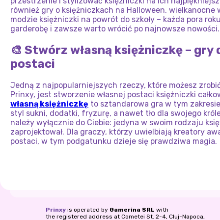
przestrzenie i stylizować księżniczki na ich najpiękniejs
również gry o księżniczkach na Halloween, wielkanocne w
modzie księżniczki na powrót do szkoły – każda pora rok
garderobę i zawsze warto wrócić po najnowsze nowości.
🎨 Stwórz własną księżniczkę – gry
postaci
Jedną z najpopularniejszych rzeczy, które możesz zrobić
Prinxy, jest stworzenie własnej postaci księżniczki całk
własną księżniczkę
to sztandarowa gra w tym zakresie
styl sukni, dodatki, fryzurę, a nawet tło dla swojego kró
należy wyłącznie do Ciebie: jedyna w swoim rodzaju księż
zaprojektował. Dla graczy, którzy uwielbiają kreatory aw
postaci, w tym podgatunku dzieje się prawdziwa magia.
Prinxy
is operated by
Gamerina SRL
with
the registered address at Cometei St. 2-4, Cluj-Napoca,