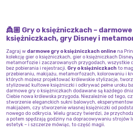
COOK
DISNEY
LICEUM
3
CODZ
MIĘKKICH
TIKTOKU
NADR
MODA
NA
TIANY
MIEJ
PRINCESS
BFF
DZIEWCZYNEK
CHŁOPAKA
👸🏼 Gry o księżniczkach – darmowe 
księżniczkach, gry Disney i metamo
Zagraj w
darmowe gry o księżniczkach online
na Prin
kolekcję gier o księżniczkach, gier o księżniczkach Disney
metamorfozie i zaczarowanych przygodach, wszystkie d
bez pobierania i rejestracji.
Gry o księżniczkach
to magi
przebieraniu, makijażu, metamorfozach, kolorowaniu i 
których możesz projektować królewskie stylizacje, twor
stylizować kultowe księżniczki i odkrywać pełne uroku 
darmowe gry o księżniczkach dodawane są każdego dnia
Ciebie nowa królewska przygoda. Niezależnie od tego, c
stworzenie eleganckich sukni balowych, eksperymento
makijażem, czy stworzenie własnej księżniczki od podst
nowego do odkrycia. Wielu graczy twierdzi, że przychodzą
a potem spędzają godziny na dopracowywaniu strojów 
estetyk – i szczerze mówiąc, to część magii.