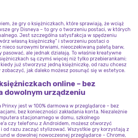
HORRORU
BROKATU
TIKTOK
CE
MODA
WALENTYNKI
em, że gry o księżniczkach, które sprawiają, że wciąż
wsze gry Disneya – to gry o tworzeniu postaci, w których
nalnego. Jest szczególna satysfakcja w spędzeniu
órz własną księżniczkę” i stworzeniu postaci o
 nieco surowymi brwiami, nieoczekiwaną paletą barw,
y pasować, ale jednak działają. To właśnie kreatywne
 księżniczkach są czymś więcej niż tylko przebierankami;
 kiedy już stworzysz jedną księżniczkę, od razu chcesz
y zobaczyć, jak daleko możesz posunąć się w estetyce.
księżniczkach online – bez
na dowolnym urządzeniu
a Prinxy jest w 100% darmowa w przeglądarce – bez
ikacjami, bez konieczności zakładania konta. Niezależnie
komputera stacjonarnego w domu, szkolnego
ne'a czy telefonu z Androidem, możesz otworzyć
i od razu zacząć stylizować. Wszystkie gry korzystają z
sekund w dowolnej nowoczesnej przeglądarce – Chrome,