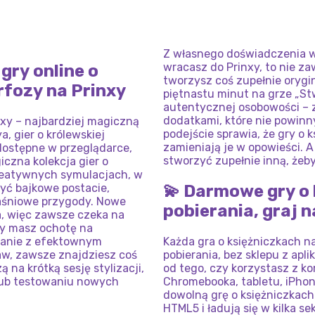
IE
OKAZJI
IENNA
UKI
IBIZIE
W
GALAKTY
SKA
GLAMPINGOWA
KONKURS
CZARNEGO
PIĘKNOŚCI
PIĄTKU
Z własnego doświadczenia wi
wracasz do Prinxy, to nie za
gry online o
tworzysz coś zupełnie orygi
rfozy na Prinxy
piętnastu minut na grze „Stw
autentycznej osobowości – z
dodatkami, które nie powinn
xy – najbardziej magiczną
podejście sprawia, że ​​gry o
a, gier o królewskiej
zamieniają je w opowieści. A
ostępne w przeglądarce,
stworzyć zupełnie inną, żeb
czna kolekcja gier o
kreatywnych symulacjach, w
zyć bajkowe postacie,
💫 Darmowe gry o 
baśniowe przygody. Nowe
pobierania, graj 
, więc zawsze czeka na
zy masz ochotę na
wanie z efektownym
Każda gra o księżniczkach n
aw, zawsze znajdziesz coś
pobierania, bez sklepu z apl
 na krótką sesję stylizacji,
od tego, czy korzystasz z 
lub testowaniu nowych
Chromebooka, tabletu, iPho
dowolną grę o księżniczkach 
HTML5 i ładują się w kilka 