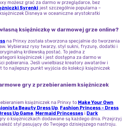
nxy możesz grać za darmo w przeglądarce, bez
ężniczki Syrenki
jest szczególnie popularna –
księżniczek Disneya w oceaniczne arystokratki
własną księżniczkę w darmowej grze online?
ss
na Prinxy została stworzona specjalnie do tworzenia
w. Wybierasz rysy twarzy, styl sukni, fryzurę, dodatki i
 oryginalną królewską postać. To jedna z
ategorii księżniczek i jest dostępna za darmo w
i pobierania. Jeśli uwielbiasz kreatory awatarów i
t to najlepszy punkt wyjścia do kolekcji księżniczek
darmowe gry z przebieraniem księżniczek
ebieraniem księżniczek na Prinxy to
Make Your Own
ionista Beauty Dress Up
,
Fashion Princess – Dress
 Dress Up Game
,
Mermaid Princesses
i
Dark
gry o księżniczkach dodawane są każdego dnia. Przejrzyj
naleźć styl pasujący do Twojego dzisiejszego nastroju.