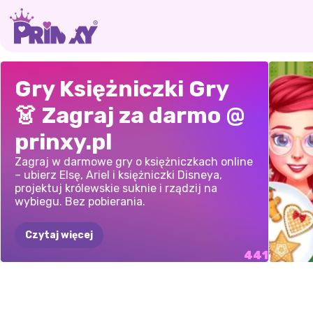
GRY
DLA
2
MAGICZNA
CIEPŁ
PAPER
SAILOR
CHIC
UBIER
Gry Księżniczki Gry
GRACZY
KSIĘŻNICZKA
ZIMNY
PRINCESS:
KONTRA
AZAL
👗 Zagraj za darmo @
PRINCESS
ZIMO
UBIERANIE
PIRACKI
UROK
prinxy.pl
DESIGN
PARTY
LALEK
Zagraj w darmowe gry o księżniczkach online
– ubierz Elsę, Ariel i księżniczki Disneya,
projektuj królewskie suknie i rządzij na
wybiegu. Bez pobierania.
Czytaj więcej
WYZW
NOWOROCZNA
WREDNE
LUKS
ZIMOWA
JESIENNA
LETNI
TIKTOK
WIOSENNY
CYBE
CHRI
KOLEKCJA
DZIEWCZYNY
Z
ODZIE
ESTETYKA
MODA
NA
KWIA
TRENDS:
ZIELONY
ŚLUB
MODA