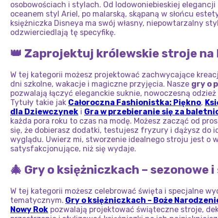
osobowościach i stylach. Od lodowoniebieskiej elegancji 
oceanem styl Ariel, po malarską, skąpaną w słońcu estet
księżniczka Disneya ma swój własny, niepowtarzalny styl
odzwierciedlają tę specyfikę.
👑 Zaprojektuj królewskie stroje na
W tej kategorii możesz projektować zachwycające kreacj
dni szkolne, wakacje i magiczne przyjęcia. Nasze
gry o 
pozwalają łączyć eleganckie suknie, nowoczesną odzież 
Tytuły takie jak
Całoroczna Fashionistka: Piękno
,
Ksi
dla Dziewczynek
i
Gra w przebieranie się za baletni
każda pora roku to czas na modę. Możesz zacząć od prost
się, że dobierasz dodatki, testujesz fryzury i dążysz do 
wyglądu. Uwierz mi, stworzenie idealnego stroju jest o w
satysfakcjonujące, niż się wydaje.
🎄 Gry o księżniczkach – sezonowe 
W tej kategorii możesz celebrować święta i specjalne wy
tematycznym.
Gry o księżniczkach – Boże Narodzeni
Nowy Rok
pozwalają projektować świąteczne stroje, d