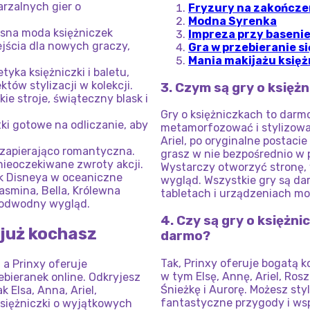
rzalnych gier o
Fryzury na zakończe
Modna Syrenka
sna moda księżniczek
Impreza przy basenie 
ejścia dla nowych graczy,
Gra w przebieranie si
Mania makijażu księ
yka księżniczki i baletu,
tów stylizacji w kolekcji.
3. Czym są gry o księżn
ie stroje, świąteczny blask i
Gry o księżniczkach to darm
tki gotowe na odliczanie, aby
metamorfozować i stylizować 
Ariel, po oryginalne postacie
i zapierająco romantyczna.
grasz w nie bezpośrednio w p
 nieoczekiwane zwroty akcji.
Wystarczy otworzyć stronę, 
k Disneya w oceaniczne
wygląd. Wszystkie gry są da
asmina, Bella, Królewna
tabletach i urządzeniach m
 podwodny wygląd.
4. Czy są gry o księżn
 już kochasz
darmo?
Tak, Prinxy oferuje bogatą k
 a Prinxy oferuje
w tym Elsę, Annę, Ariel, Ros
ebieranek online. Odkryjesz
Śnieżkę i Aurorę. Możesz st
 Elsa, Anna, Ariel,
fantastyczne przygody i ws
księżniczki o wyjątkowych