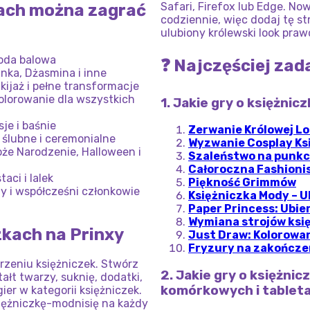
Safari, Firefox lub Edge. N
kach można zagrać
codziennie, więc dodaj tę st
ulubiony królewski look praw
moda balowa
❓ Najczęściej za
unka, Dżasmina i inne
kijaż i pełne transformacje
olorowanie dla wszystkich
1. Jakie gry o księżnic
je i baśnie
Zerwanie Królowej L
e ślubne i ceremonialne
Wyzwanie Cosplay Ks
oże Narodzenie, Halloween i
Szaleństwo na punkci
Całoroczna Fashioni
aci i lalek
Piękność Grimmów
y i współcześni członkowie
Księżniczka Mody – U
Paper Princess: Ubier
Wymiana strojów ksi
zkach na Prinxy
Just Draw: Kolorowa
Fryzury na zakończe
rzeniu księżniczek. Stwórz
2. Jakie gry o księżni
ałt twarzy, suknię, dodatki,
komórkowych i tablet
ier w kategorii księżniczek.
siężniczkę-modnisię na każdy