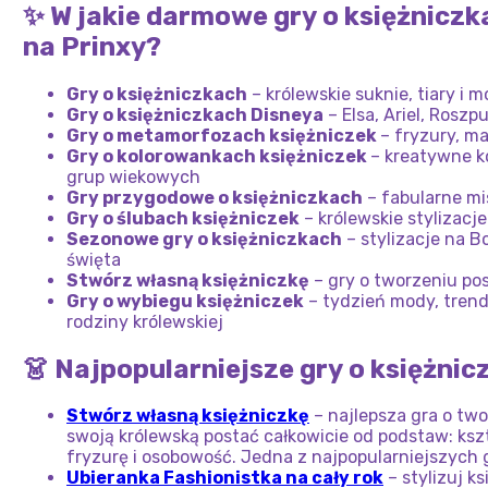
✨ W jakie darmowe gry o księżnicz
na Prinxy?
Gry o księżniczkach
– królewskie suknie, tiary i 
Gry o księżniczkach Disneya
– Elsa, Ariel, Roszp
Gry o metamorfozach księżniczek
– fryzury, ma
Gry o kolorowankach księżniczek
– kreatywne k
grup wiekowych
Gry przygodowe o księżniczkach
– fabularne mis
Gry o ślubach księżniczek
– królewskie stylizacj
Sezonowe gry o księżniczkach
– stylizacje na B
święta
Stwórz własną księżniczkę
– gry o tworzeniu post
Gry o wybiegu księżniczek
– tydzień mody, trend
rodziny królewskiej
👗 Najpopularniejsze gry o księżnic
Stwórz własną księżniczkę
– najlepsza gra o two
swoją królewską postać całkowicie od podstaw: kszt
fryzurę i osobowość. Jedna z najpopularniejszych g
Ubieranka Fashionistka na cały rok
– stylizuj k