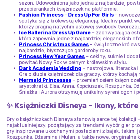
sezon. Udowodniona jako jedna z najbardziej powta
przebierankach księżniczek na platformie.
Fashion Princess – Dress Up For Girls
– nowocze
spotyka się z królewską elegancją. Idealny punkt w
którzy pragną natychmiastowej swobody twórczej.
Ice Ballerina Dress Up Game
– zachwycająca estet
która zapewnia jedne z najbardziej eleganckich efek
Princess Christmas Games
– świąteczne królewsk
najbardziej błyszczące garderoby roku.
Princess New Year Games
– cekiny, suknie i doda
powitać Nowy Rok w pełnym królewskim stylu.
Dark Academia Wedding
– nastrojowa, literacka 
Gra o ślubie księżniczek dla graczy, którzy kochają
Mermaid Princesses
– przemień osiem księżnicze
arystokratki. Elsa, Anna, Kopciuszek, Roszpunka, Dż
Śnieżka i Aurora otrzymują unikalny syreni ogon i
✨ Księżniczki Disneya – Ikony, które
Gry o księżniczkach Disneya stanowią serce tej kolekcji –
najaktualniejszy, podążający za trendami wybór gier prz
gry inspirowane ukochanymi postaciami z bajek, takimi jak
Roszpunka, Dżasmina i Mulan, a także nowe, oryginalne 