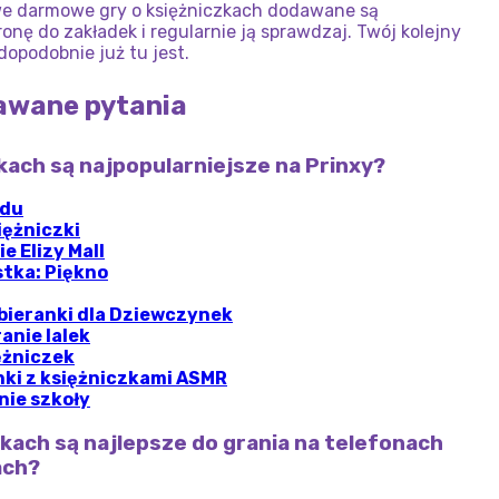
owe darmowe gry o księżniczkach dodawane są
ronę do zakładek i regularnie ją sprawdzaj. Twój kolejny
dopodobnie już tu jest.
dawane pytania
zkach są najpopularniejsze na Prinxy?
odu
iężniczki
e Elizy Mall
stka: Piękno
bieranki dla Dziewczynek
anie lalek
ężniczek
nki z księżniczkami ASMR
nie szkoły
czkach są najlepsze do grania na telefonach
ach?