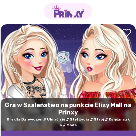
Gra w Szaleństwo na punkcie Elizy Mall na
Prinxy
Gry dla Dziewczyn
Ubrać się
Styl życia
Strój
Księżniczk
a
Moda