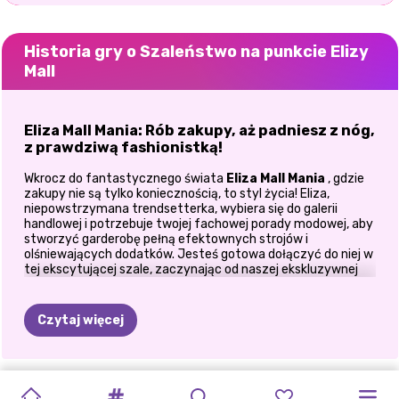
Historia gry o Szaleństwo na punkcie Elizy
Mall
Eliza Mall Mania: Rób zakupy, aż padniesz z nóg,
z prawdziwą fashionistką!
Wkrocz do fantastycznego świata
Eliza Mall Mania
, gdzie
zakupy nie są tylko koniecznością, to styl życia! Eliza,
niepowstrzymana trendsetterka, wybiera się do galerii
handlowej i potrzebuje twojej fachowej porady modowej, aby
stworzyć garderobę pełną efektownych strojów i
olśniewających dodatków. Jesteś gotowa dołączyć do niej w
tej ekscytującej szale, zaczynając od naszej ekskluzywnej
gry lifestylowej
dla dziewczyn?
Odkryj centrum handlowe w stylu
Czytaj więcej
Eliza dba o to, aby jej styl był na czasie, a centrum handlowe
to jej najlepszy plac zabaw. Od butików projektantów po
modne sklepy obuwnicze, jej misją jest znalezienie
WYPRZEDAŻ
ZAKUPOHOLICZKA
NAJLEPSZE
GRA
UPIORNE
LOOKBOOK
FIOLETOWY
SIOSTRY
STWÓRZ
PIERWSZA
ZŁOCZYŃCY
2
RANDKI
najbardziej oszałamiających stylizacji. To od Ciebie zależy,