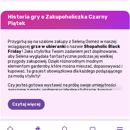
Historia gry o Zakupoholiczka Czarny
Piątek
Przygotuj się na szalone zakupy z Seleną Gomez w naszej
wciągającej
grze w ubieranki
o nazwie
Shopaholic Black
Friday
! Jako stylistka Twoim zadaniem jest dopilnowanie,
aby Selena wyglądała fantastycznie podczas jej wielkiej
przygody zakupowej. Dzięki różnorodnym modnym
elementom garderoby, które można mieszać, dopasowywać i
kupować, ta gra jest obowiązkowa dla każdego podążającego
za modą stylisty!
Czy jesteś gotowa wystawić na próbę swoje umiejętności
związane z modą, wybierając idealne stylizacje, kupując
wszystkie niezbędne elementy makijażu i stroju w
porywającym, interaktywnym środowisku? Zatem
Czytaj więcej
rozpocznijmy Twoją podróż po modzie, zanurzając się w
naszej
grze o błyszczącym makijażu
. Na początku
odblokowanych zostanie tylko kilka opcji makijażu, a to
oznacza jedno: będziesz musiał spieszyć się do centrum
WYPRZEDAŻ
GORĄCZKA
CRYPTO
GORĄCZKA
CZARNY
TYDZIEŃ
WSPANIAŁY
MODA
NA
SALON
MÓJ
handlowego i kupić więcej. Dzięki dostępnym opcjom szybko
DOMOWY
ZACZAROWANY
stwórz zniewalający wygląd, a następnie wybierz się na