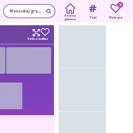
0
Strona
Tagi
Moje gry
główna