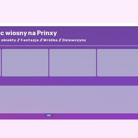
c wiosny na Prinxy
 obiekty
Fantazja
Wróżka
Dziewczyny