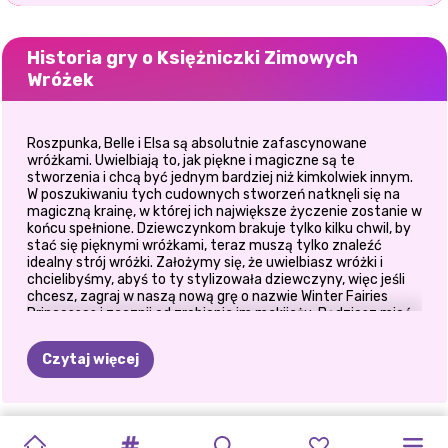
Historia gry o Księżniczki Zimowych
Wróżek
Roszpunka, Belle i Elsa są absolutnie zafascynowane
wróżkami. Uwielbiają to, jak piękne i magiczne są te
stworzenia i chcą być jednym bardziej niż kimkolwiek innym.
W poszukiwaniu tych cudownych stworzeń natknęli się na
magiczną krainę, w której ich największe życzenie zostanie w
końcu spełnione. Dziewczynkom brakuje tylko kilku chwil, by
stać się pięknymi wróżkami, teraz muszą tylko znaleźć
idealny strój wróżki. Założymy się, że uwielbiasz wróżki i
chcielibyśmy, abyś to ty stylizowała dziewczyny, więc jeśli
chcesz, zagraj w naszą nową grę o nazwie Winter Fairies
Princesses i zacznij od zrobienia im makijażu. Będziesz mieć
wspaniały makijaż we wspaniałych schematach
kolorystycznych dla każdej z dziewczyn, więc wybierz
Czytaj więcej
najpiękniejsze odcienie cienia do powiek, tuszu do rzęs,
szminki i różu, a gdy dziewczyny będą gotowe, czas na ich
strój. Niesamowite sukienki wróżek będą pięknie łączyć się ze
świecącymi skrzydłami i magicznymi pelerynami, a wszystko
NOWOROCZNE
PUDEŁKO
PRINXY
KOLEKCJA
ZIMOWE
SUPERMODELKI
FROZEN
MEGA
DRAMAT
PRZYGOTUJ
ZIMOWA
ZIMOWA
zostanie uzupełnione najpiękniejszą biżuterią, a Ty masz