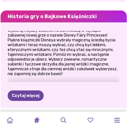
Historia gry o Bajkowe Księżniczki
Wybieraj między światłem a ciemnością w tej super
zabawnej nowej grze o nazwie Disney Fairy Princesses!
Piękne księżniczki Disneya wybrały magiczną ścieżkę bycia
wróżkami i teraz muszą wybrać, czy chcą być lekkimi,
eterycznymi wróżkami, czy też chcą stać się mrocznymi,
tajemniczymi wróżkami. Pomóż im wybrać, a następnie
odpowiednio je ubierz. Wybierz zwiewne, romantyczne
sukienki i tęczowe skrzydła dla jasnej wróżki i magiczne,
tajemnicze stroje dla ciemnej wróżki i cokolwiek wybierzesz,
nie zapomnij się dobrze bawić!
Czytaj więcej
BLOOM
TIKTOK
ELSA
I
LOOKBOOK
UPIORNY
HALLOWEEN
WRÓŻKI
I
MAGICZNA
FIOLETOWA
SALON
ELLIE
CINDY
FANTASY
GIRLS
VAIANA
Z
MODY
MAKIJAŻ
W
MAGICZNE
PRZEMIANA
WIOSNA
FRYZJERSKI
WRÓŻKA
Z
MIŁOŚĆ
W