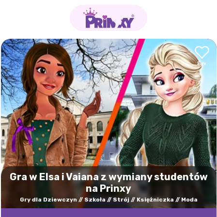
Gra w Elsa i Vaiana z wymiany studentów
na Prinxy
Gry dla Dziewczyn
Szkoła
Strój
Księżniczka
Moda