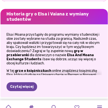
Historia gry o Elsa i Vaiana z wymiany
studentów
Elsa i Moana przystąpiły do programu wymiany studenckiej i
obie zostały wybrane na studia za granicą. Nadszedł czas,
aby spakowali walizki i przygotowali się na cały rok w obcym
kraju. Czy będziesz im towarzyszyć w tym wyjątkowym
doświadczeniu? Zagraj w tę zupełnie nową
grę w
przebieranki
dla dziewczyn o nazwie
Elsa And Moana
Exchange Students
i baw się dobrze, ucząc się więcej o
obcej kulturze i ludziach.
W tej
grze o księżniczkach
online znajdziesz księżniczkę
Elsę, która studiuje na Uniwersytecie w Bergen w Norwegii,
oraz księżniczkę Moanę, która jest studentką Hawaii Pacific
University. Niedawno te dwie uczelnie uruchomiły program
Czytaj więcej
wymiany studentów i dziewczyny zdecydowały się zapisać.
Studenci z jednego uniwersytetu mogą przyjeżdżać na inny,
aby studiować, podróżować i dowiedzieć się więcej o obcej
kulturze i ludziach. Brzmi fajnie, co? Dziewczyny są bardzo
ELSA
I
PIERWSZA
KROPKOWANA
ELLIE
I
ZŁOCZYŃCY
DZIEWCZYNY
KSIĘŻNICZKI
KSIĘŻNICZKI
DZIENNIK
KSIĘŻNICZKA
podekscytowane tym nowym doświadczeniem i mogą
NOWA
KSIĘŻNICZKI
skorzystać z Twojej porady eksperta, aby się wtopić! Dołącz