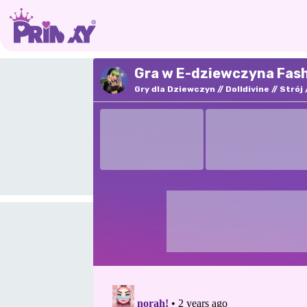
Gra w E-dziewczyna Fash
Gry dla Dziewczyn
Dolldivine
Strój