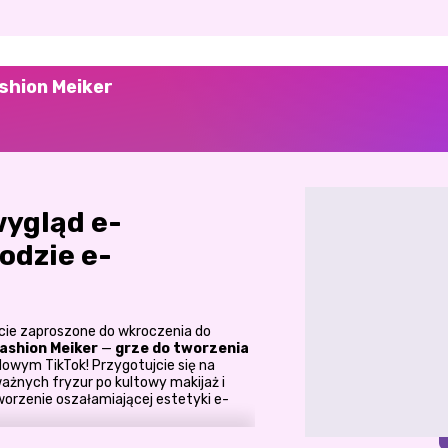
shion Meiker
ygląd e-
odzie e-
eście zaproszone do wkroczenia do
Fashion Meiker
—
grze do tworzenia
wym TikTok! Przygotujcie się na
ażnych fryzur po kultowy makijaż i
worzenie oszałamiającej estetyki e-