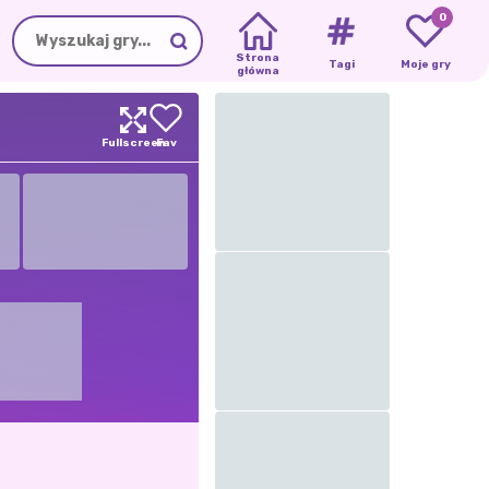
0
Strona
Tagi
Moje gry
główna