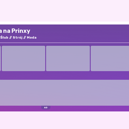
 na Prinxy
Ślub
Strój
Moda