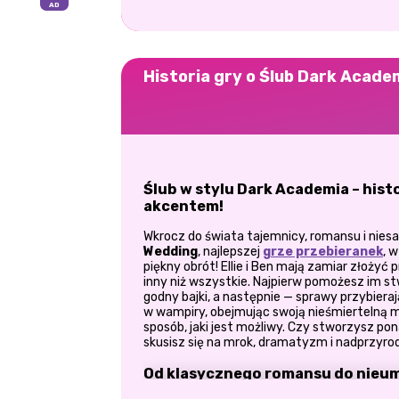
Historia gry o Ślub Dark Acade
Ślub w stylu Dark Academia – hist
akcentem!
Wkrocz do świata tajemnicy, romansu i nies
Wedding
, najlepszej
grze przebieranek
, 
piękny obrót! Ellie i Ben mają zamiar złożyć 
inny niż wszystkie. Najpierw pomożesz im st
godny bajki, a następnie — sprawy przybiera
w wampiry, obejmując swoją nieśmiertelną mi
sposób, jaki jest możliwy. Czy stworzysz p
skusisz się na mrok, dramatyzm i nadprzyro
Od klasycznego romansu do nieuma