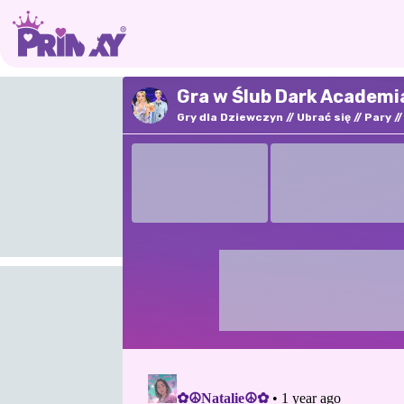
Gra w Ślub Dark Academia
Gry dla Dziewczyn
Ubrać się
Pary