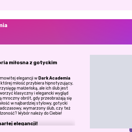
mia
oria miłosna z gotyckim
amowitej elegancji w
Dark Academia
w której miłość przybiera hipnotyzujący,
przysięgę małżeńską, ale ich ślub jest
worzyć klasyczny i elegancki wygląd
ją mroczny obrót, gdy przeobrażają się
łość w najbardziej stylowy, gotycki
onadczasowy, wymarzony ślub, czy też
dzoność? Wybór należy do Ciebie!
rłej elegancji!