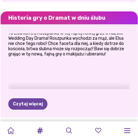
Historia gry o Dramat w dniu ślubu
To Elsa kontra Roszpunka w tej fajnej nowej grze o nazwie
Wedding Day Drama! Roszpunka wychodzi za mąż, ale Elsa
nie chce tego robić! Chce faceta dla niej, a kiedy dotrze do
kościoła, bitwa ślubna może się rozpocząć! Baw się dobrze
grając w tę nową, fajną grę o makijażu i ubieraniu!
Czytaj więcej
PRZYGOTOWANIA
MAKIJAŻ
WIOSENNY
MÓJ
MÓJ
DRAMAT
BRIDEZILLA
SALON
ZABAWA
ELLIE
I
TERAZ
I
PRZYGOTOWANI
DO
ŚLUBU
INSTA:
ZIELONY
IDEALNY
IDEALNY
WESELNY
ELLIE
FRYZJERSKI
WESELNA
ELIZA
WTEDY:
DO
ŚLUBU