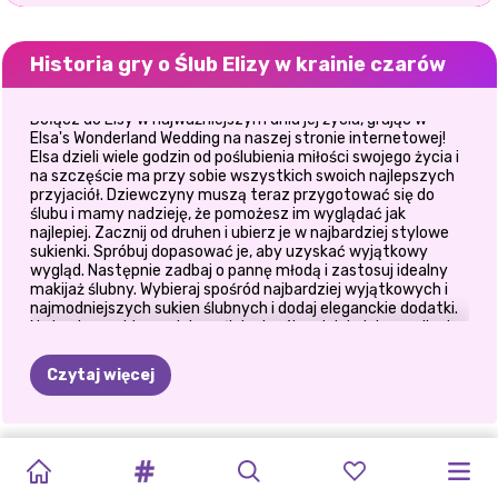
Historia gry o Ślub Elizy w krainie czarów
Dołącz do Elsy w najważniejszym dniu jej życia, grając w
Elsa's Wonderland Wedding na naszej stronie internetowej!
Elsa dzieli wiele godzin od poślubienia miłości swojego życia i
na szczęście ma przy sobie wszystkich swoich najlepszych
przyjaciół. Dziewczyny muszą teraz przygotować się do
ślubu i mamy nadzieję, że pomożesz im wyglądać jak
najlepiej. Zacznij od druhen i ubierz je w najbardziej stylowe
sukienki. Spróbuj dopasować je, aby uzyskać wyjątkowy
wygląd. Następnie zadbaj o pannę młodą i zastosuj idealny
makijaż ślubny. Wybieraj spośród najbardziej wyjątkowych i
najmodniejszych sukien ślubnych i dodaj eleganckie dodatki.
Na koniec wybierz miejsce ślubu i zrób najpiękniejsze zdjęcie,
wraz z uroczymi filtrami i zabawnymi naklejkami. Baw się
dobrze, grając w Elsa's Wonderland Wedding!
Czytaj więcej
PRZYGOTOWANIA
MAKIJAŻ
WIOSENNY
WYZWANIE
PRZYTUL
STRASZNA
IMPREZA
KOSTIUMY
DECORATE:
ŚLUB
KSIĘŻNICZKI
SEKRETNE
DO
ŚLUBU
INSTA:
ZIELONY
TWINCHELLI
DZIEŃ
PRZYGODA
MIŁOSNA
KSIĘŻNICZKI
MISTRZOWIE
ELIZY
W
SYRENY
ŻYCIE