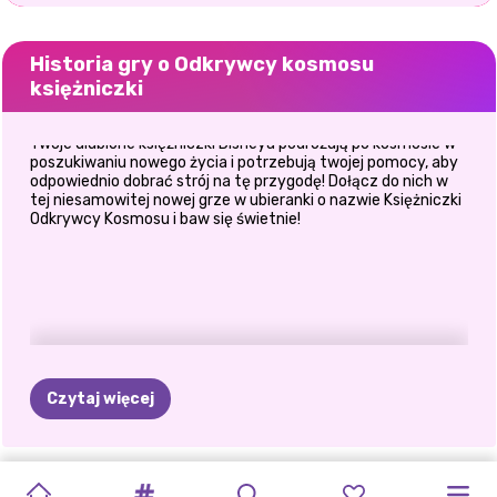
Historia gry o Odkrywcy kosmosu
księżniczki
Twoje ulubione księżniczki Disneya podróżują po kosmosie w
poszukiwaniu nowego życia i potrzebują twojej pomocy, aby
odpowiednio dobrać strój na tę przygodę! Dołącz do nich w
tej niesamowitej nowej grze w ubieranki o nazwie Księżniczki
Odkrywcy Kosmosu i baw się świetnie!
Czytaj więcej
TIKTOK
ELSA
I
CO
BYM
WYZWANIE
PRZYTUL
STRASZNA
IMPREZA
KOSTIUMY
DECORATE:
ŚLUB
KSIĘŻNICZKI
SEKRETNE