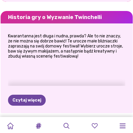
Historia gry o Wyzwanie Twinchelli
Kwarantanna jest długa i nudna, prawda? Ale to nie znaczy,
że nie można się dobrze bawić! Te urocze małe bliźniaczki
zapraszają na swój domowy festiwal! Wybierz urocze stroje,
baw się żywym makijażem, a następnie bądź kreatywny i
zbuduj własną scenerię festiwalową!
Czytaj więcej
MODA
NA
WYZWANIE
WYZWANIE
FESTIWALOWA
POKAZ
NEONOWA
CYRKOWA
KOSTIUMY
DECORATE:
ŚLUB
KSIĘŻNICZKI
SEKRETNE
LETNIE
TWINCHELLI
TWINCHELLI
FURGONETKA
ROCKOWY
MODA
UCIECZKA
KSIĘŻNICZKI
MISTRZOWIE
ELIZY
W
SYRENY
ŻYCIE