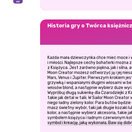
Historia gry o Twórca księżnic
Każda mała dziewczynka chce mieć moce i w
i miłości. Najlepsze cechy bohaterki można 
z Księżyca. Jest zarówno piękna, jak i silna,
Moon Creator możesz odtworzyć ją i jej nies
Mars, Venus i Jupiter. Pierwszym krokiem je
grzywką i wspaniałymi długimi włosami w be
włosów blond, a następnie wybierz duże wyra
Wypróbuj długą sukienkę dla Czarodziejki z Ks
takie jak detal w talii. W Sailor Moon Creator
niego ładny zielony kolor. Para butów będzie n
masz świetny wybór, taki jak długie kozaki l
kolor, a następnie wybierz akcesoria, takie jak
symbolem księżyca i ładnym czerwonym kol
symbol i kreację, jaką wykonała. Baw się dob