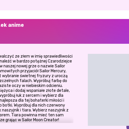
zek anime
alczyć ze złem w imię sprawiedliwości
znaleźć w bardzo potężnej Czarodziejce
 aw naszej nowej grze o nazwie Sailor
amowitych przyjaciół Sailor Mercury,
st wybranie świetnej fryzury z uroczą
zczelnych falach. Wypróbuj farbę do
ziste oczy w niebieskim odcieniu.
iężyca i dodaj wspaniałe złote detale,
 wypróbuj łuk z sercem i wybierz dla
ajlepsza dla tej bohaterki miłości i
ub botki. Wypróbuj dla nich czerwony
 naszyjnik i tiara. Wybierz naszyjnik z
orem. Tiara powinna mieć ten sam
rze grając w Sailor Moon Creator!