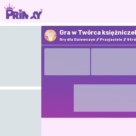
Gra w Twórca księżnicze
Gry dla Dziewczyn
Przyjaciele
Stró