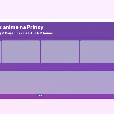
k anime na Prinxy
j
Księżniczka
LALKA
Anime