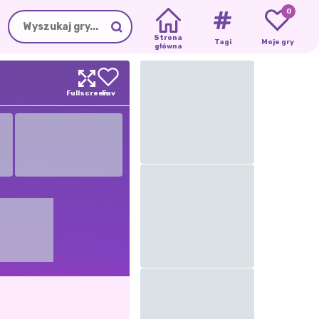
0
Strona
Tagi
Moje gry
główna