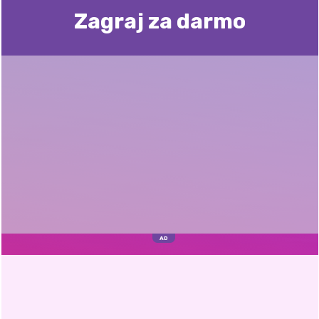
Zagraj za darmo