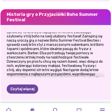
Historia gry o Przyjaciółki Boho Summer
Festival
Spraw, by to lato było najlepsze w historii, zakładając
szykowny strój boho na swój ulubiony festiwal! Zainspiruj się
naszą uroczą grą o nazwie Boho Summer Festival Besties i
sprawdź swój letni styl z marszczonymi sukienkami, krótkimi
topami i spódnicami, które idealnie pasują do fryzur z
warkoczami. Barbie i Elsa potrzebują twojej pomocy w
stworzeniu letniej mody na nadchodzące festiwale.
Dziewczyny po prostu chcą się razem bawić, więc dołącz do
nich, wybierając kolorowy makijaż, festiwalową fryzurę i
strój, aby dopełnić ich letni wygląd. Następnie dodaj letnie
wspomnienia z najlepszymi przyjaciółmi, wypróbowując
zabawne filtry na Instagramie i zrób jak najwięcej zdjęć! Ciesz
się nim i ciesz się latem w stylu boho!
Czytaj więcej
NOWOROCZNE
O
MÓJ
ZŁOTA
BRZYDKI
BFF
FERIE
PRZYTUL
SYLWESTER
BFF
NAJLEPSI
NIEBIAŃSKIE
TĘCZOWA
BLONDYNKI