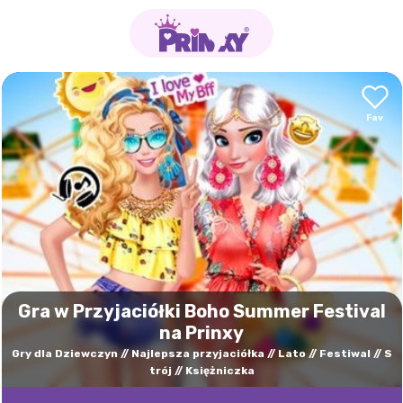
Gra w Przyjaciółki Boho Summer Festival
na Prinxy
Gry dla Dziewczyn
Najlepsza przyjaciółka
Lato
Festiwal
S
trój
Księżniczka