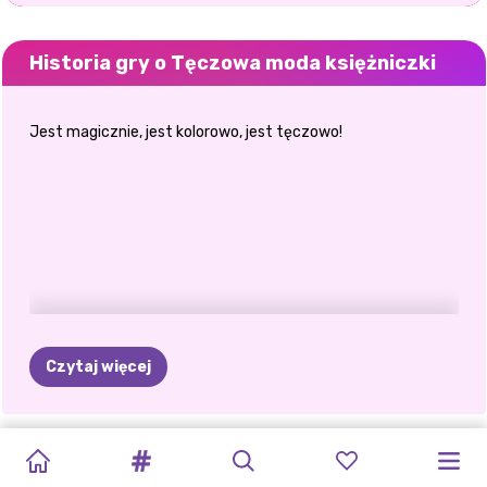
Historia gry o Tęczowa moda księżniczki
Jest magicznie, jest kolorowo, jest tęczowo!
Czytaj więcej
NOWOROCZNE
O
MÓJ
ZŁOTA
BRZYDKI
BFF
FERIE
PRZYTUL
SYLWESTER
BFF
NAJLEPSI
NIEBIAŃSKIE
TĘCZOWA
BLONDYNKI
ŚWIĘTO
GOTH
GODZINA
SWETER
ZIMOWE
DZIEŃ
SIÓSTR
WIECZÓR
PRZYJACIELE:
WESELE
MODA
ROBIĄ
TO