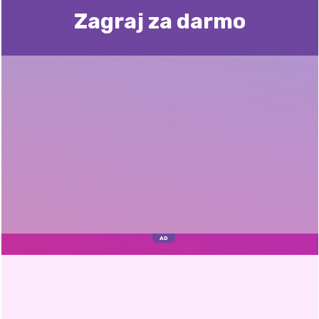
Zagraj za darmo