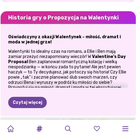
Historia gry o Propozycja na Walentynki
Oświadczyny z okazji Walentynek – miłość, dramat i
moda w jednej grze!
Walentynki to idealny czas na romans, a Ellie i Ben mają
zamiar przeżyć niezapomniany wieczór! W
Valentine's Day
Proposal
Ben zaplanował romantyczną kolację i wielką
niespodziankę — w końcu zada to pytanie! Ale jest pewien
haczyk — to Ty decydujesz, jak potoczy się historia! Czy Ellie
powie „tak” i zacznie planować ślub swoich marzeń, czy
odrzuci Bena i wyruszy w podróż ku miłości do siebie?
Przygotuj się na
miłość, dramat i moda w tej ekscytującej
interaktywnej
grze walentynkowej
!
Czytaj więcej
Jak grać w grę „Oświadczyny walentynkowe”?
Po prostu wybierz odpowiedź Ellie na pytanie Bena. Ale
wybieraj mądrze, twoja odpowiedź decyduje, jak historia
BOGINI
TYDZIEŃ
IKONY
#GRWM:
HARLEY
MOJA
NOCNA
IMPREZA
potoczy się dalej.
RDZENIA
MODY
STYLU:
NOCNA
UCZY
SIĘ
SEKRETNA
RANDKA
MIŁOSNA
Powiedz Tak – Wymarzone Zaręczyny i Ślub!