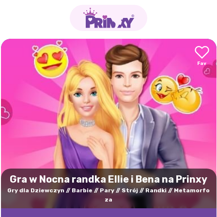
Gra w Nocna randka Ellie i Bena na Prinxy
Gry dla Dziewczyn
Barbie
Pary
Strój
Randki
Metamorfo
za