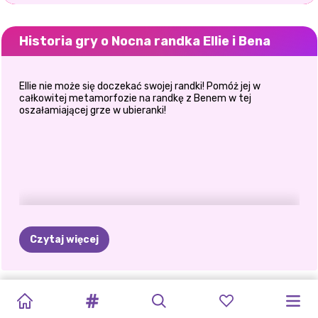
Historia gry o Nocna randka Ellie i Bena
Ellie nie może się doczekać swojej randki! Pomóż jej w
całkowitej metamorfozie na randkę z Benem w tej
oszałamiającej grze w ubieranki!
Czytaj więcej
LODOWATE
CZY
JACK
NIESPODZIANK
GOLDIE
POŚPIECH
CELEBRYTÓW
ELLIE
I
KWITNĄCY
WIOSENNY
KOSTIUMY
PARY
FROST
DLA
CRUSH
KSIĘŻNICZEK
PARA
BEN:
ROMANS
WYPAD
DO
ZNANYCH