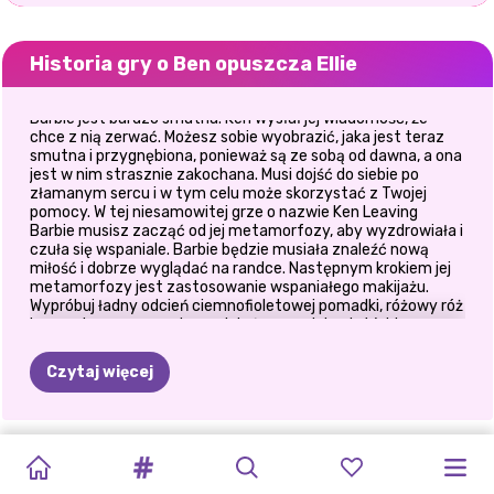
Historia gry o Ben opuszcza Ellie
Barbie jest bardzo smutna. Ken wysłał jej wiadomość, że
chce z nią zerwać. Możesz sobie wyobrazić, jaka jest teraz
smutna i przygnębiona, ponieważ są ze sobą od dawna, a ona
jest w nim strasznie zakochana. Musi dojść do siebie po
złamanym sercu i w tym celu może skorzystać z Twojej
pomocy. W tej niesamowitej grze o nazwie Ken Leaving
Barbie musisz zacząć od jej metamorfozy, aby wyzdrowiała i
czuła się wspaniale. Barbie będzie musiała znaleźć nową
miłość i dobrze wyglądać na randce. Następnym krokiem jej
metamorfozy jest zastosowanie wspaniałego makijażu.
Wypróbuj ładny odcień ciemnofioletowej pomadki, różowy róż
i wspaniałą szmaragdową zieleń na powiekach. Wybierz
szykowny strój na klubową noc i ciesz się grą w
metamorfozę o nazwie Ken Leaving Barbie na naszej uroczej
Czytaj więcej
stronie internetowej!
TIKTOK
ELSA
I
CO
BYM
UPIORNY
HALLOWEEN
OBSESJA
DRAMAT
ROZSTANIE
DRAMAT
GWIAZDY
ELLIE
I
ZERWANIE
GIRLS
VAIANA
Z
ZAŁOŻYŁA,
MAKIJAŻ
W
W
WESELNY
SIÓSTR
ROZSTANIA
PRZED
I
BEN:
KRÓLOWEJ