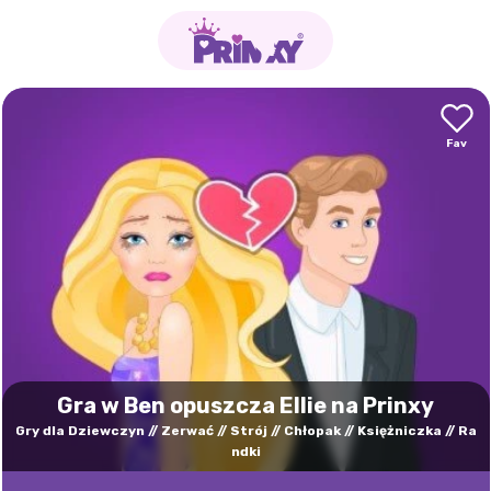
Gra w Ben opuszcza Ellie na Prinxy
Gry dla Dziewczyn
Zerwać
Strój
Chłopak
Księżniczka
Ra
ndki