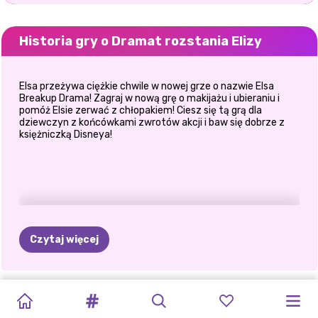
Historia gry o Dramat rozstania Elizy
Elsa przeżywa ciężkie chwile w nowej grze o nazwie Elsa
Breakup Drama! Zagraj w nową grę o makijażu i ubieraniu i
pomóż Elsie zerwać z chłopakiem! Ciesz się tą grą dla
dziewczyn z końcówkami zwrotów akcji i baw się dobrze z
księżniczką Disneya!
Czytaj więcej
DRAMAT
TIKTOK
ELSA
I
LOOKBOOK
UPIORNY
HALLOWEEN
STWÓRZ
DRAMAT
ROZSTANIE
BEN
GWIAZDY
ELLIE
I
ROZSTANIA
GIRLS
VAIANA
Z
MODY
MAKIJAŻ
W
WŁASNĄ
WESELNY
SIÓSTR
OPUSZCZA
PRZED
I
BEN: