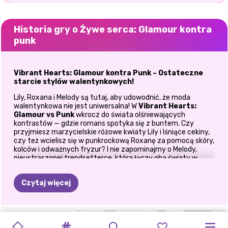
Historia gry o Żywe serca: Glamour kontra
punk
Vibrant Hearts: Glamour kontra Punk – Ostateczne
starcie stylów walentynkowych!
Lily, Roxana i Melody są tutaj, aby udowodnić, że moda
walentynkowa nie jest uniwersalna! W
Vibrant Hearts:
Glamour vs Punk
wkrocz do świata olśniewających
kontrastów — gdzie romans spotyka się z buntem. Czy
przyjmiesz marzycielskie różowe kwiaty Lily i lśniące cekiny,
czy też wcielisz się w punkrockową Roxanę za pomocą skóry,
kolców i odważnych fryzur? I nie zapominajmy o Melody,
nieustraszonej trendsetterce, która łączy oba światy w
oszałamiające, wyjątkowe style! Ta ekscytująca
gra w
przebieranki
pozwala ci odkryć pełną przepychu elegancję i
Czytaj więcej
odważną punkową modę, tworząc oszałamiające stylizacje
idealne na Walentynki. Niezależnie od tego, czy wolisz
romantyczne stroje, czy też odważne elementy, ta gra
pozwala ci mieszać, dopasowywać i dobierać dodatki, aby
IKONY
WALENTYNKOWY
PUZZLE
WALENTYNKOWE
WALENTYNKOWY
IMPREZA
stworzyć ostateczne starcie stylów.
PROFIL
POŚPIECH