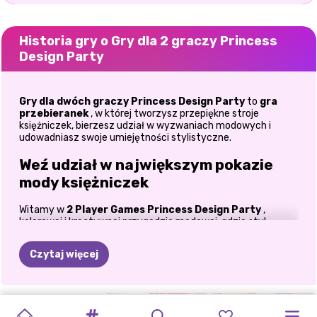
Historia gry o Gry dla 2 graczy Princess
Design Party
Gry dla dwóch graczy Princess Design Party
to
gra
przebieranek
, w której tworzysz przepiękne stroje
księżniczek, bierzesz udział w wyzwaniach modowych i
udowadniasz swoje umiejętności stylistyczne.
Weź udział w największym pokazie
mody księżniczek
Witamy w
2 Player Games Princess Design Party
,
kolorowej i kreatywnej przygodzie modowej, gdzie styl
spotyka się z przyjacielską rywalizacją. Jeśli uwielbiasz
gry
przebieranki
, modowe wyzwania i kreatywne
Czytaj więcej
projektowanie strojów, ta gra oferuje wszystko, czego
potrzebujesz, aby spędzić godziny modowej zabawy. Wkrocz
do olśniewającego świata pełnego eleganckich sukienek,
błyszczących dodatków i ekscytujących pojedynków na styl.
LADY
UBIERANKI
KSIĘŻNICZKA
UBIERANIE
UBIERZ
MIĘDZYNARODOWY
BITWA
KONKURS
GIMNAZJALNY
BITWA
W
Niezależnie od tego, czy wolisz grać w pojedynkę, czy rzucić