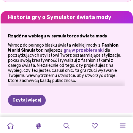
Historia gry o Symulator świata mody
Rządź na wybiegu w symulatorze świata mody
Wkrocz do pełnego blasku świata wielkiej mody z
Fashion
World Simulator,
najlepszą
grą w przebieranki
dla
początkujących stylistów! Twórz oszałamiające stylizacje,
pokaż swoją kreatywność i rywalizuj z fashionistkami z
całego świata. Niezależnie od tego, czy projektujesz na
wybieg, czy też jesteś casual chic, ta gra rzuci wyzwanie
Twojemu wewnętrznemu stylistce, aby stworzyć stroje,
które zachwycą każdą publiczność.
Uwolnij swoją wewnętrzną fashionistkę
Czytaj więcej
Ubierz się, żeby zrobić wrażenie
Wybierz z bogatej garderoby pełnej olśniewających sukienek,
modnych topów, eleganckich spodni i wyrazistych dodatków.
WYZWANIE
NAPRAWA
SPEKTAKL
CRYPTO
PUDEŁKO
DOM
MODY
DUMA
TIKTOK
BLONDYNKI
MODA
WYZWANIE
WYZWANIE
Od sukienek na czerwony dywan po codzienny streetwear,
możliwości są nieograniczone.
BFF
MODY
W
STYLU
GALS
MODOWE:
PRINXY
TĘCZOWA
TRENDS:
KONTRA
DOODLE
W
ELLIE
COSPLAY