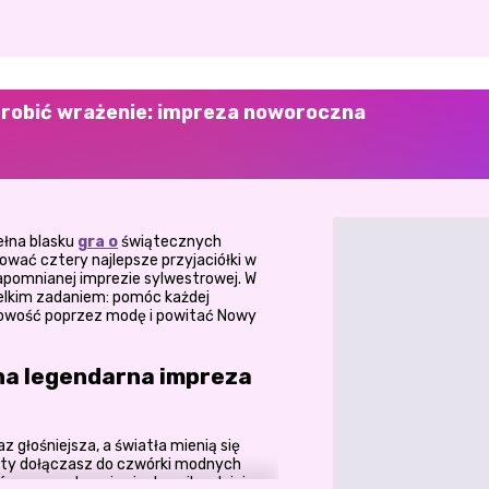
y zrobić wrażenie: impreza noworoczna
ełna blasku
gra o
świątecznych
ować cztery najlepsze przyjaciółki w
zapomnianej imprezie sylwestrowej. W
wielkim zadaniem: pomóc każdej
owość poprzez modę i powitać Nowy
dna legendarna impreza
z głośniejsza, a światła mienią się
arty dołączasz do czwórki modnych
óre przygotowują się do najbardziej