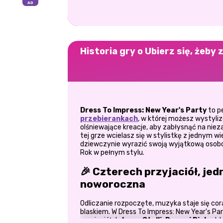
Historia gry o Ubierz się, żeb
Dress To Impress: New Year's Party
to p
przebierankach
, w której możesz wystyliz
olśniewające kreacje, aby zabłysnąć na nie
tej grze wcielasz się w stylistkę z jednym 
dziewczynie wyrazić swoją wyjątkową osob
Rok w pełnym stylu.
🎉 Czterech przyjaciół, je
noworoczna
Odliczanie rozpoczęte, muzyka staje się cora
blaskiem. W Dress To Impress: New Year's P
przyjaciółek,
Luny, Stelli, Raven i Pinky,
kt