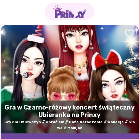
Gra w Czarno-różowy koncert świąteczny
Ubieranka na Prinxy
Gry dla Dziewczyn
Ubrać się
Boże narodzenie
Wakacje
Sła
wa
Makijaż