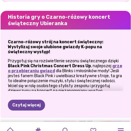
Historia gry o Czarno-różowy koncert
świąteczny Ubieranka
Czarno-różowy strój na koncert świąteczny:
Wystylizuj swoje ulubione gwiazdy K-popu na
świąteczny występ!
Przygotuj się na rozświetlenie sezonu świątecznego dzięki
Black Pink Christmas Concert Dress Up
, najlepszej
grze
o przebieraniu gwiazd
dla Blinks i miłośników mody! Jeśli
jesteś fanem Black Pink i uwielbiasz kreatywne stroje, ta gra
to idealne połączenie muzyki, stylu i świątecznej radości.
Wciel się w rolę osobistego stylisty zespołu i przygotuj
dziewczyny na koncert na niezapomniany występ
świąteczny.
Przenieś magię świąt Bożego Narodzenia na scenę
Czytaj więcej
Scena jest gotowa, światła lśnią, a tłum czeka. Ale zanim
Black Pink będzie mógł olśnić swoich fanów, potrzebuje
twojej pomocy w stworzeniu oszałamiających,
ŚWIATOWA
KOLOROWANKA:
MODA
WYZWANIE
GORĄCZKA
PUDEŁKO
KONCERT
RÓŻOWE
K-POPOWE
ZIMOWE
PRZYGOTUJ
inspirowanych świętami stylizacji. Każdy członek Black Pink