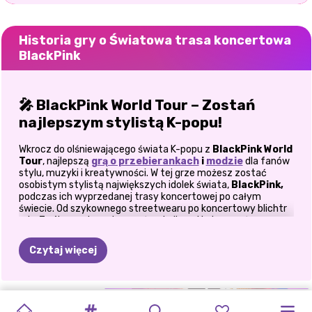
Historia gry o Światowa trasa koncertowa
BlackPink
🎤 BlackPink World Tour – Zostań
najlepszym stylistą K-popu!
Wkrocz do olśniewającego świata K-popu z
BlackPink World
Tour
, najlepszą
grą o przebierankach
i
modzie
dla fanów
stylu, muzyki i kreatywności. W tej grze możesz zostać
osobistym stylistą największych idolek świata,
BlackPink,
podczas ich wyprzedanej trasy koncertowej po całym
świecie. Od szykownego streetwearu po koncertowy blichtr
– to Twój czas, by zabłysnąć za kulisami i stworzyć
niezapomniane stylizacje.
Czytaj więcej
👗 Nieograniczony wybór mody na
każdy etap
KOLOROWANKA:
BICIE
MODA
WYZWANIE
FANKI
K-POPOWY
NASTOLETNIA
K-POPOWE
ZNANI
NAJLEPSZE
Podczas gdy zespół przygotowuje się do koncertów, sesji