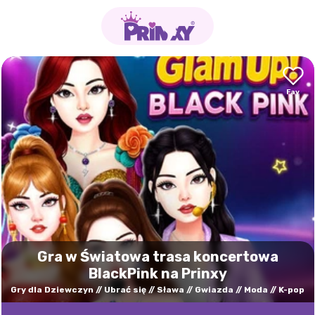
Gra w Światowa trasa koncertowa
BlackPink na Prinxy
Gry dla Dziewczyn
Ubrać się
Sława
Gwiazda
Moda
K-pop