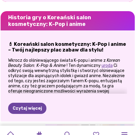
Historia gry o Koreański salon
kosmetyczny: K-Pop i anime
💄 Koreański salon kosmetyczny: K-Pop i anime
– Twój najlepszy plac zabaw dla stylu!
Wkrocz do olśniewającego świata K-popu i anime z
Korean
Beauty Salon: K-Pop & Anime
! Ten dynamiczny
uroda
Ci
odkryć swoją wewnętrzną stylistkę i stworzyć olśniewające
stylizacje dla aspirujących idolek i gwiazd anime. Niezależnie
od tego, czy jesteś zagorzałym fanem K-popu, entuzjastą
anime, czy też graczem podążającym za modą, ta gra
oferuje nieograniczone możliwości wyrażenia swojej
kreatywności.
Jak grać w
„Koreański salon piękności”: K-pop i
Czytaj więcej
anime
🎨 Zmień swoją modelkę w gwiazdę K-Popu
KOLOROWANKA:
MODA
IDOL
TANIEC
FANKI
NASTOLETNIA
K-POPOWE
STYL
ZNANI
CELEBRYCI:
CELEBRYTKA
Rozpocznij swoją przygodę ze stylizacją, wybierając modelkę