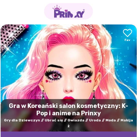
Gra w Koreański salon kosmetyczny: K-
Pop i anime na Prinxy
Gry dla Dziewczyn
Ubrać się
Gwiazda
Uroda
Moda
Makija
ż