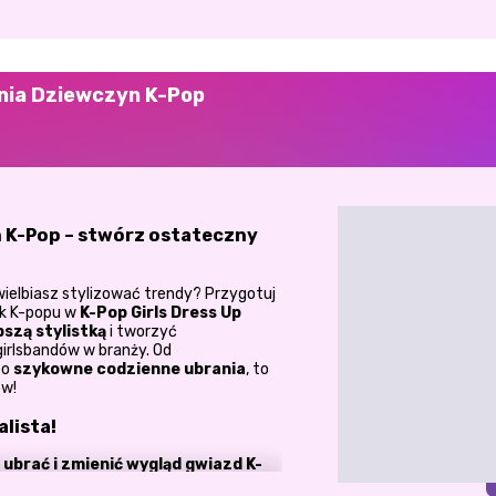
ania Dziewczyn K-Pop
 K-Pop – stwórz ostateczny
wielbiasz stylizować trendy? Przygotuj
lek K-popu w
K-Pop Girls Dress Up
pszą stylistką
i tworzyć
girlsbandów w branży. Od
po
szykowne codzienne ubrania
, to
ow!
alista!
z
ubrać i zmienić wygląd gwiazd K-
żnie od tego, czy występują na