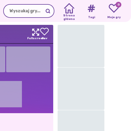
0
Strona
Tagi
Moje gry
główna