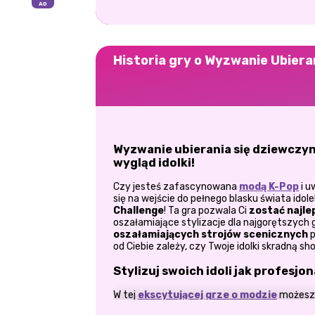
Historia gry o Wyzwanie Ubier
Wyzwanie ubierania się dziewczyn
wygląd idolki!
Czy jesteś zafascynowana
modą K-Pop
i u
się na wejście do pełnego blasku świata ido
Challenge
! Ta gra pozwala Ci
zostać najle
oszałamiające stylizacje dla najgorętszych 
oszałamiających strojów scenicznych
od Ciebie zależy, czy Twoje idolki skradną sh
Stylizuj swoich idoli jak profesjon
W tej
ekscytującej grze o modzie
możes
popu
na ich największe wydarzenia! Niezale