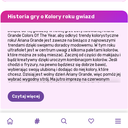
Historia gry o Kolory roku gwiazd
Dołącz do tej gwiazdy w nowej grze zatytułowanej Ariana
Grande Colors Of The Year, aby odkryć trendy kolorystyczne
roku! Ariana Grande jest zawsze na bieżąco z najnowszymi
trendami dzięki swojemu doradcy modowemu. W tym roku
ultrafiolet jest w centrum uwagi z kilkoma paletami kolorów,
które można ze sobą mieszać. Zacznij od części do makijażu i
bądź kreatywny dzięki uroczym kombinacjom kolorów. Jeśli
chodzi o fryzury, na pewno będziesz się dobrze bawić,
wybierając swoją ulubioną i dodając do niej kolory, które
chcesz. Dzisiaj jest wolny dzień Ariany Grande, więc pomóż jej
wybrać wygodny strój. Ma jutro imprezę na czerwonym
dywanie, więc pomóż jej wybrać elegancki strój z błyszczącą
biżuterią. Wybierz koronkowy krótki top z fioletową plisowaną
spódnicą lub oszałamiającą czerwoną sukienkę z
Czytaj więcej
prześwitującymi rękawami. Ariana absolutnie kocha
Instagram i aktualizuje swój profil. Pomóż jej dodać jej stroje
online i udekoruj zdjęcie tak słodko, jak to możliwe, za
pomocą naklejek i fajnych filtrów. Baw się dobrze z tą uroczą
CRYPTO
SUPERMODELKI
UBIERZ
TRANSFORMACJA
KARDASHIANKI
SUKNIA
UPIORNY
NASTOLETNIA
STYL
NAJLEPSZE
WSPANIAŁY
ZNANI
gwiazdą!
GALS
Z
PRINXY
BILLIE
ROBIĄ
ŚLUBNA
MAKIJAŻ
RYWALIZACJA
ŻYCIA
PRZYJACIÓŁKI
STYL
FASHIONISTKI