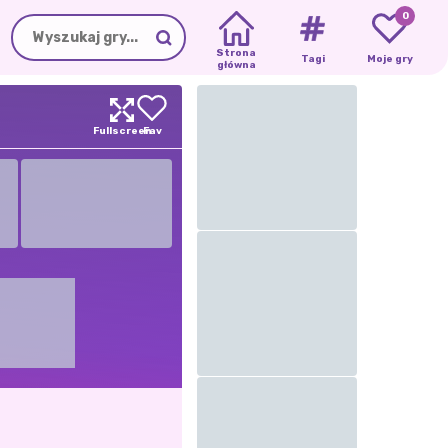
0
Strona
Tagi
Moje gry
główna