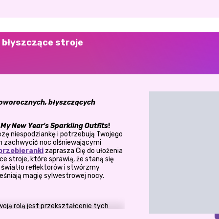
 błyszczące stroje
oworocznych, błyszczących
w
My New Year's Sparkling Outfits
!
rezę niespodziankę i potrzebują Twojego
 zachwycić noc olśniewającymi
przebieranki
zaprasza Cię do ułożenia
 stroje, które sprawią, że staną się
wiatło reflektorów i stwórzmy
eleśniają magię sylwestrowej nocy.
woją rolą jest przekształcenie tych
ania w stylu. Garderoba jest pełna