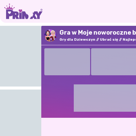
Gra w Moje noworoczne b
Gry dla Dziewczyn
Ubrać się
Najlep