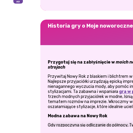
Historia gry o Moje noworoczne
Przygotuj się na zabłyśnięcie w
moich n
strojach
Przywitaj Nowy Rok z blaskiem i blichtrem 
Najlepsze przyjaciółki urządzają epicką imp
nienagannego wyczucia mody, aby pomóc im
stylizacjami. Ta zabawna i wspaniała
gra w 
trzech modnych przyjaciółek w modne, lśniące
tematem rozmów na imprezie. Wkroczmy w ś
oszałamiające stylizacje, które idealnie uci
Modna zabawa na Nowy Rok
Gdy rozpoczyna się odliczanie do północy, T
dziewczyn w lśniące diwy gotowe do świętow