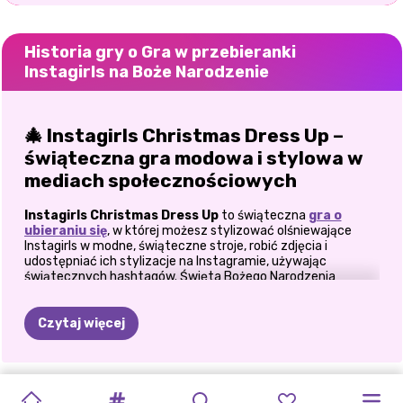
Historia gry o Gra w przebieranki
Instagirls na Boże Narodzenie
🎄 Instagirls Christmas Dress Up –
świąteczna gra modowa i stylowa w
mediach społecznościowych
Instagirls Christmas Dress Up
to świąteczna
gra o
ubieraniu się
, w której możesz stylizować olśniewające
Instagirls w modne, świąteczne stroje, robić zdjęcia i
udostępniać ich stylizacje na Instagramie, używając
świątecznych hashtagów. Święta Bożego Narodzenia
wracają do miasta, a Instagirls są gotowe zabłysnąć! Jeśli
uwielbiasz gry modowe, klimaty mediów społecznościowych
i przytulną, świąteczną estetykę, ta gra oferuje to wszystko
Czytaj więcej
z radosnym, świątecznym akcentem.
👗 Stwórz idealny strój świąteczny
GRA
WIGILIJNA
GRA
W
UBIERANKI
GRA
CZARNO-
PUDEŁKO
RÓŻOWE
ŚWIĘTA
PRZYGOTUJ
ELLIE
I
DWANAŚCIE