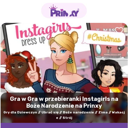
Gra w Gra w przebieranki Instagirls na
Boże Narodzenie na Prinxy
Gry dla Dziewczyn
Ubrać się
Boże narodzenie
Zima
Wakacj
e
Strój