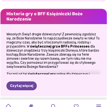
Historia gry o BFF Księżniczki Boże
Narodzenie
Wesołych Świąt drogie dziewczyny! Z pewnością zgodzisz
się, że Boże Narodzenie to najszczęśliwsze święto w roku! To
magiczny czas, aby być otoczonym radością, rodziną i
przyjaciółmi. W
świątecznej grze BFFs Princesses
dla
dziewczyn znajdziesz trzy księżniczki Disneya, które bardzo
kochają Boże Narodzenie. Zawsze zbierają się na ferie
zimowe i świetnie się razem bawią, aw tym roku nie ma
wyjątku. Czy pomożesz im przygotować się do stylowego
świętowania Bożego Narodzenia?
Zacznij od tej
świątecznej gry
online dla dziewczyn i
rozpocznij przygotowania do ferii zimowych od trudnego
zadania dekoratorskiego. Mając tylko kilka dni do Wigilii,
Czytaj więcej
postanowili zapakować prezenty, które zamierzają wymienić
między sobą, a tutaj możesz im pomóc. Czy Wy, Drogie Panie,
jesteście gotowe zmierzyć się z tym pierwszym
wyzwaniem, które dla Was przygotowali? W tej
grze online
ŚWIĄTECZNY
MIŁOŚĆ
W
NOWOROCZNE
ŚWIĘTA
BFF
ŚWIĄTECZNA
FROZEN
GRUDNIOWY
PRZYGOTUJ
ŚWIĄTECZNE
o dekoracjach
bożonarodzeniowych znajdziesz wszystko,
KSIĘŻNICZKI
JAK
czego potrzebujesz, aby nadać prezentom świąteczny