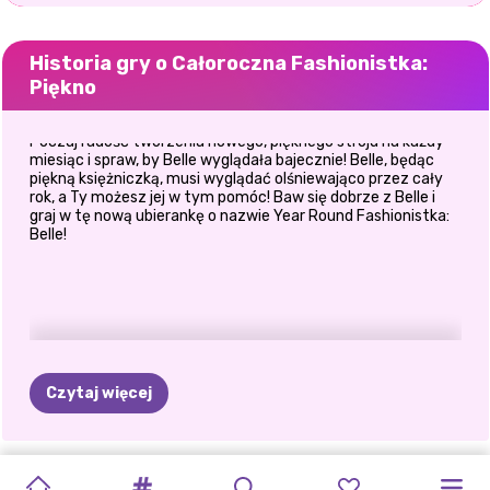
Historia gry o Całoroczna Fashionistka:
Piękno
Poczuj radość tworzenia nowego, pięknego stroju na każdy
miesiąc i spraw, by Belle wyglądała bajecznie! Belle, będąc
piękną księżniczką, musi wyglądać olśniewająco przez cały
rok, a Ty możesz jej w tym pomóc! Baw się dobrze z Belle i
graj w tę nową ubierankę o nazwie Year Round Fashionistka:
Belle!
Czytaj więcej
KSIĘŻNICZKA
KSIĘŻNICZKI
BABY
STYL
BLONDYNKI
MIESIĄC
PRZEBIERANKA
BFF:
WYMIANA
PATCHWORKOWE
ZŁOCZYŃCY
DZIEWCZYNY