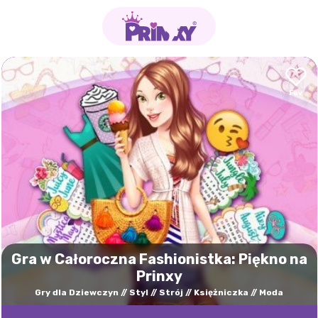
Gra w Całoroczna Fashionistka: Piękno na
Prinxy
Gry dla Dziewczyn
Styl
Strój
Księżniczka
Moda