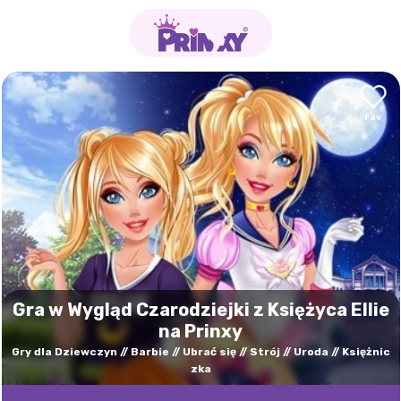
Gra w Wygląd Czarodziejki z Księżyca Ellie
na Prinxy
Gry dla Dziewczyn
Barbie
Ubrać się
Strój
Uroda
Księżnic
zka