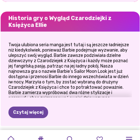
Historia gry o Wygląd Czarodziejki z
Księżyca Ellie
Twoja ulubiona seria manga jest tutaj i są jeszcze ładniejsze
niż kiedykolwiek, ponieważ Barbie podejmuje wyzwanie, aby
ulepszyć swój wygląd. Barbie zawsze podziwiała dzielne
dziewczyny z Czarodziejek z Księżyca i każdy może poznać
jej fangirlską pasję, patrząc na jej ładny pokój. Nasza
najnowsza gra o nazwie Barbie's Sailor Moon Look jest już
dostępna i przenosi Barbie do innego wszechświata w dzień
iw nocy. Marzyła o tym, by zostać wybraną do drużyny
Czarodziejek z Księżyca i chce to potraktować poważnie.
Barbie zamierza wypróbować dwa różne stylizacje i
naprawdę chce zaimponować swojej dziewczynce.
Rozpocznij grę z dziennym wyglądem superbohatera i
upewnij się, że Barbie ma odpowiedni makijaż. Zdobądź
Czytaj więcej
kolorowy cień do powiek, różową szminkę i upewnij się, że
dodasz ładne dodatki, aby uzyskać styl glam. Następnie
zdobądź nowoczesny strój Czarodziejki z Księżyca, łącząc
uroczy top z księżycem z kolorową spódnicą i parą rajstop z
TIKTOK
ELSA
I
CO
BYM
UPIORNY
HALLOWEEN
OBSESJA
POLINEZYJSKA
KSIĘŻNICZKI
E-
WYZWANIE
GRA
POWRÓT
nadrukiem gwiazd. Następnie wypróbuj inną zabawną