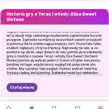
Historia gry o Teraz i wtedy: Eliza Sweet
Sixteen
Najpiękniejsza królowa Krainy Lodu, Elsa, kończy szesnaście
lat iz okazji tego radosnego wydarzenia zaplanowała huczne
przyjęcie. Zaprosiła na imprezę wszystkich swoich przyjaciół
iz pomocą Olafa zrobiła najpyszniejszy tort. Pozostało tylko
znaleźć najlepszy strój na imprezę. Naprawdę nie wie, w co
powinna się ubrać, więc dołącz do niej i pomóż jej w zabawnej
grze o modzie o nazwie Teraz i wtedy Elsa Sweet Sixteen!
Możesz pomóc jej wybrać jeden z trzech strojów: ówczesny,
bardziej vintage, współczesny wygląd lub połączenie obu
stylów. Aby uzyskać taki wygląd, możesz wybrać świetną
fryzurę i ładną złotą koronę. Sukienka może być niebiesko-
biała ze wspaniałymi koronkowymi rękawami i lodowymi
detalami na spódnicy. Para niebieskich butów i para
rękawiczek dopełnią wygląd. W Now And Then Elsa Sweet
Czytaj więcej
Sixteen do nowoczesnego stroju możesz wybrać świetną
czerwono-żółtą sukienkę z falbanami, parę różowych
sandałów i błyszczącą biżuterię. Wymieszaj i dopasuj
elementy, aby uzyskać trzeci wygląd i ciesz się teraz i wtedy
NOWOROCZNE
BLASK
MODA
NA
KSIĘŻNICZKA
POLINEZYJSKA
PIERWSZA
IMPREZA
IMPREZA
NIESPODZIANK
IMPREZA
TERAZ
I
HERBACIANE
Elsa Sweet Sixteen!