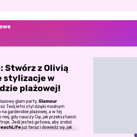
żowe
 Stwórz z Olivią
 stylizacje w
dzie plażowej!
lażowy glam party,
Glamour
eść Twój letni styl dzięki modnym
na garderobie plażowej, a w tej
niej, gdy nauczy Cię, jak przekształcić
roje. Jeśli jesteś gotowa, aby zrobić
BeachLife
już teraz i dowiedz się, jak
!