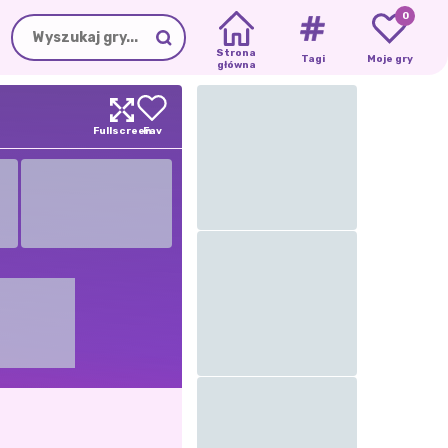
0
Strona
Tagi
Moje gry
główna