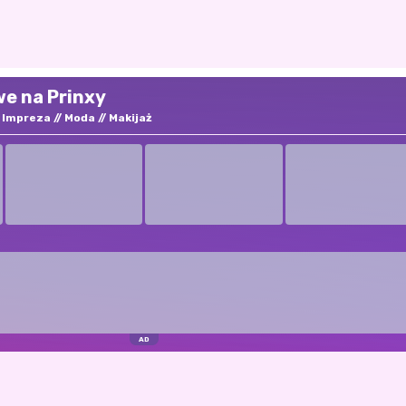
we na Prinxy
Impreza
Moda
Makijaż