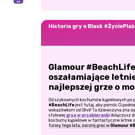
Historia gry o Blask #ŻyciePla
Glamour #BeachLife:
oszałamiające letnie
najlepszej grze o mo
Od szykownych kostiumów kąpielowych po p
#BeachLife
jest tutaj, aby pomóc Ci podni
wskazówkom od Olivii! Ta dziewczyna zna się 
stylowej
grze w przebieranki
dołączysz do 
kostiumy kąpielowe w fantastyczne letnie st
furorę tego lata, zacznij grać w
Glamour #
nosić urocze stroje plażowe przez cały dzień