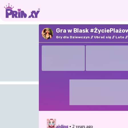
Gra w Blask #ŻyciePlażo
Gry dla Dziewczyn
Ubrać się
Lato