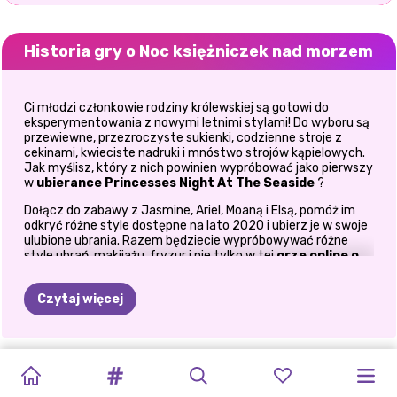
Historia gry o Noc księżniczek nad morzem
Ci młodzi członkowie rodziny królewskiej są gotowi do
eksperymentowania z nowymi letnimi stylami! Do wyboru są
przewiewne, przezroczyste sukienki, codzienne stroje z
cekinami, kwieciste nadruki i mnóstwo strojów kąpielowych.
Jak myślisz, który z nich powinien wypróbować jako pierwszy
w
ubierance Princesses Night At The Seaside
?
Dołącz do zabawy z Jasmine, Ariel, Moaną i Elsą, pomóż im
odkryć różne style dostępne na lato 2020 i ubierz je w swoje
ulubione ubrania. Razem będziecie wypróbowywać różne
style ubrań, makijażu, fryzur i nie tylko w tej
grze online o
księżniczkach
... świetna zabawa! Naciśnij przycisk
odtwarzania, przejrzyj imponujący wybór bikini, strojów
Czytaj więcej
kąpielowych, prześwitujących sukienek, cekinowych strojów
imprezowych i modnych strojów dwuczęściowych i poproś je,
by wypróbowały te, które najbardziej Ci się podobają.
Następnie wybierz idealny strój dla każdej dziewczyny. Czy
BLASK
TRUSKAWKA
KWIATOWE
ESTETYKA
ZIMOWE
LETNIA
ŚWIĘTO
LETNIE
LETNIE
PRZYJACIÓŁKI
będą wyglądać fantastycznie w błyszczących sukienkach
TROPIKALNE
CAŁOROCZNA
na imprezę, czy też będą przyciągać uwagę w gorących
#ŻYCIEPLAŻOWE
TRENDY
LATA
WAKACJE
WYCIECZKA
LATA
WSPOMNIENIA
WARKOCZE
BOHO
WAKACJE
FASHIONISTKA:
bikini i kolorowych letnich sukienkach?