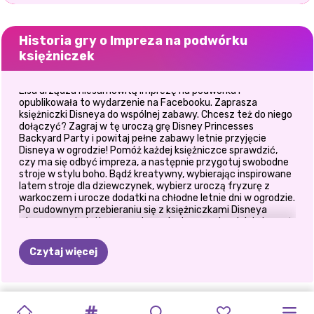
Historia gry o Impreza na podwórku
księżniczek
Elsa urządza niesamowitą imprezę na podwórku i
opublikowała to wydarzenie na Facebooku. Zaprasza
księżniczki Disneya do wspólnej zabawy. Chcesz też do niego
dołączyć? Zagraj w tę uroczą grę Disney Princesses
Backyard Party i powitaj pełne zabawy letnie przyjęcie
Disneya w ogrodzie! Pomóż każdej księżniczce sprawdzić,
czy ma się odbyć impreza, a następnie przygotuj swobodne
stroje w stylu boho. Bądź kreatywny, wybierając inspirowane
latem stroje dla dziewczynek, wybierz uroczą fryzurę z
warkoczem i urocze dodatki na chłodne letnie dni w ogrodzie.
Po cudownym przebieraniu się z księżniczkami Disneya
otrzymasz dodatkowy poziom, aby jeszcze bardziej cieszyć
się czasem tutaj. Rozpocznij imprezę i baw się dobrze z tą
uroczą grą, którą mamy dla Ciebie!
Czytaj więcej
NOWOROCZNE
BLASK
MODA
NA
KSIĘŻNICZKA
POLINEZYJSKA
PIERWSZA
IMPREZA
IMPREZA
NIESPODZIANK
IMPREZA
TERAZ
I
HERBACIANE