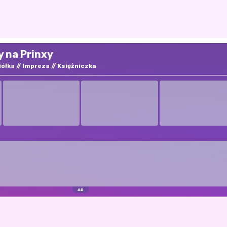
y na Prinxy
iółka
Impreza
Księżniczka