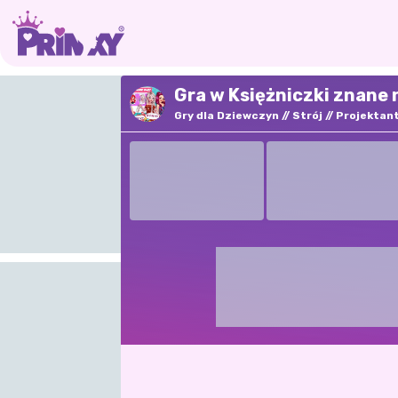
Gra w Księżniczki znane 
Gry dla Dziewczyn
Strój
Projektan