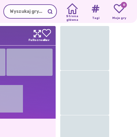
0
Strona
Tagi
Moje gry
główna