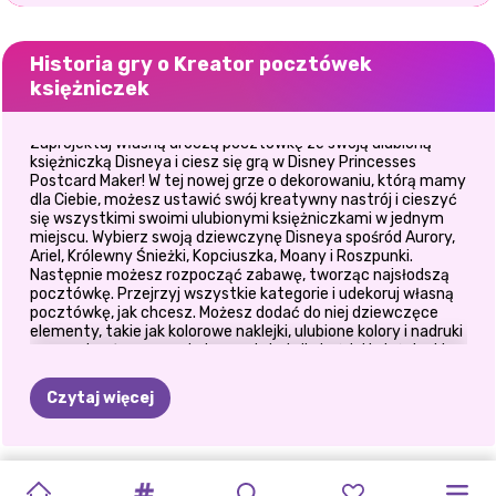
Historia gry o Kreator pocztówek
księżniczek
Zaprojektuj własną uroczą pocztówkę ze swoją ulubioną
księżniczką Disneya i ciesz się grą w Disney Princesses
Postcard Maker! W tej nowej grze o dekorowaniu, którą mamy
dla Ciebie, możesz ustawić swój kreatywny nastrój i cieszyć
się wszystkimi swoimi ulubionymi księżniczkami w jednym
miejscu. Wybierz swoją dziewczynę Disneya spośród Aurory,
Ariel, Królewny Śnieżki, Kopciuszka, Moany i Roszpunki.
Następnie możesz rozpocząć zabawę, tworząc najsłodszą
pocztówkę. Przejrzyj wszystkie kategorie i udekoruj własną
pocztówkę, jak chcesz. Możesz dodać do niej dziewczęce
elementy, takie jak kolorowe naklejki, ulubione kolory i nadruki
oraz wybrać reprezentatywny tekst dla każdej księżniczki.
Możesz nawet zmienić styl dziewczyn, dopasowując fryzurę
i strój. Baw się uroczymi ramkami, kolorami i tekstem,
Czytaj więcej
wybierając ich położenie na pocztówce. Naciśnij przycisk
powtórki, aby zmienić następną pocztówkę i uczynić ją
jeszcze bardziej fantastyczną niż poprzednia. Na koniec
możesz wydrukować swoją uroczą pocztówkę i wysłać ją
TIKTOK
ELSA
I
CO
BYM
UPIORNY
HALLOWEEN
OBSESJA
POLINEZYJSKA
KSIĘŻNICZKI
E-
WYZWANIE
GRA
POWRÓT
znajomym lub rodzinie. Oni też to pokochają! Ciesz się tą