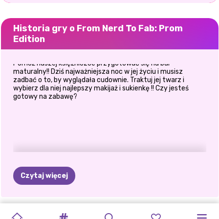
Historia gry o From Nerd To Fab: Prom
Edition
Pomóż naszej księżniczce przygotować się na bal
maturalny!! Dziś najważniejsza noc w jej życiu i musisz
zadbać o to, by wyglądała cudownie. Traktuj jej twarz i
wybierz dla niej najlepszy makijaż i sukienkę !! Czy jesteś
gotowy na zabawę?
Czytaj więcej
STUDIO
TIKTOK
ELSA
I
HALLOWEEN
OBSESJA
FIOLETOWY
KSIĘŻNICZKI
E-
PIERWSZA
POWRÓT
SZALEŃSTWO
TĘCZOWA