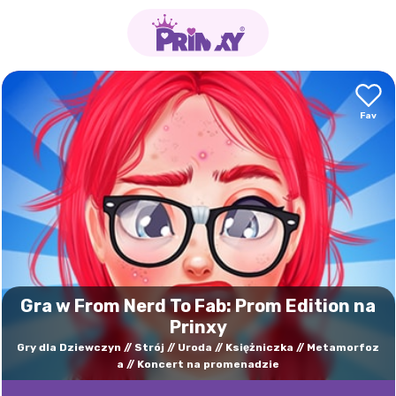
Gra w From Nerd To Fab: Prom Edition na
Prinxy
Gry dla Dziewczyn
Strój
Uroda
Księżniczka
Metamorfoz
a
Koncert na promenadzie